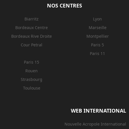
NOS CENTRES
Biarritz
Lyon
Bordeaux Centre
Marseille
Bordeaux Rive Droite
Montpellier
Cour Petral
Paris 5
Paris 11
Paris 15
Rouen
Strasbourg
Toulouse
WEB INTERNATIONAL
Nouvelle Acropole International