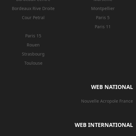
Bordeaux Rive Droite
Montpellier
Cour Petral
Paris 5
Paris 11
Paris 15
Rouen
Strasbourg
Toulouse
WEB NATIONAL
Nouvelle Acropole France
WEB INTERNATIONAL