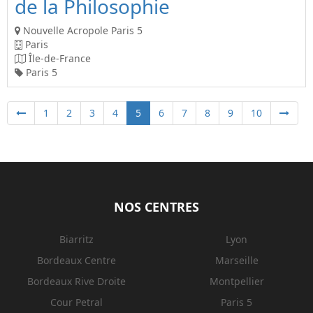
de la Philosophie
Nouvelle Acropole Paris 5
Paris
Île-de-France
Paris 5
1
2
3
4
5
6
7
8
9
10
NOS CENTRES
Biarritz
Lyon
Bordeaux Centre
Marseille
Bordeaux Rive Droite
Montpellier
Cour Petral
Paris 5