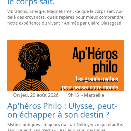
le corps sait.
Vibrations, Energie, Magnétisme : Ce que le corps sait. Au-
delà des croyances, quels repères pour mieux comprendre
notre expérience du vivant ? Animée par Claire Olasagasti
:...
On Jeu. 20 août 2026
19h15
- Marseille
Ap'héros Philo : Ulysse, peut-
on échapper à son destin ?
Mythes antiques : toujours d’actu ? Nettoyer ce qui étouffe.
Tenir quand rien n'est sûr. Parler quand personne