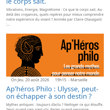
le corps sait.
Vibrations, Energie, Magnétisme : Ce que le corps sait. Au-
delà des croyances, quels repères pour mieux comprendre
notre expérience du vivant ? Animée par Claire Olasagasti
:...
On Jeu. 20 août 2026
19h15
- Marseille
Ap'héros Philo : Ulysse, peut-
on échapper à son destin ?
Mythes antiques : toujours d’actu ? Nettoyer ce qui étouffe.
Tenir quand rien n'est sûr. Parler quand personne