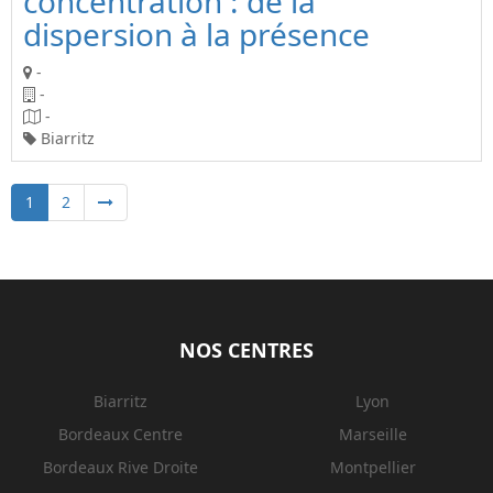
concentration : de la
dispersion à la présence
-
-
-
Biarritz
1
2
NOS CENTRES
Biarritz
Lyon
Bordeaux Centre
Marseille
Bordeaux Rive Droite
Montpellier