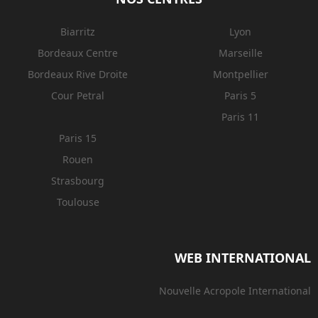
Biarritz
Lyon
Bordeaux Centre
Marseille
Bordeaux Rive Droite
Montpellier
Cour Petral
Paris 5
Paris 11
Paris 15
Rouen
Strasbourg
Toulouse
WEB INTERNATIONAL
Nouvelle Acropole International