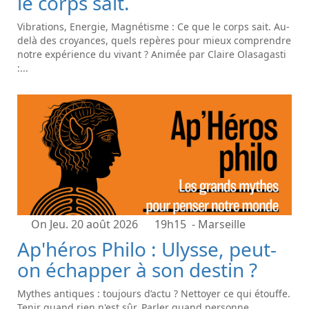
le corps sait.
Vibrations, Energie, Magnétisme : Ce que le corps sait. Au-
delà des croyances, quels repères pour mieux comprendre
notre expérience du vivant ? Animée par Claire Olasagasti
:...
On Jeu. 20 août 2026
19h15
- Marseille
Ap'héros Philo : Ulysse, peut-
on échapper à son destin ?
Mythes antiques : toujours d’actu ? Nettoyer ce qui étouffe.
Tenir quand rien n'est sûr. Parler quand personne