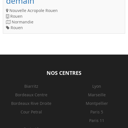
demain"
Nouvelle Acropole Rouen
Rouen
Normandie
Rouen
NOS CENTRES
Biarritz
Lyon
Bordeaux Centre
Marseille
Bordeaux Rive Droite
Montpellier
Cour Petral
Paris 5
Paris 11