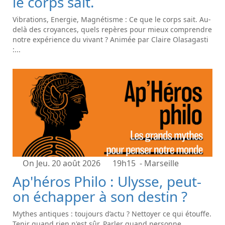
le corps sait.
Vibrations, Energie, Magnétisme : Ce que le corps sait. Au-
delà des croyances, quels repères pour mieux comprendre
notre expérience du vivant ? Animée par Claire Olasagasti
:...
On Jeu. 20 août 2026
19h15
- Marseille
Ap'héros Philo : Ulysse, peut-
on échapper à son destin ?
Mythes antiques : toujours d’actu ? Nettoyer ce qui étouffe.
Tenir quand rien n'est sûr. Parler quand personne