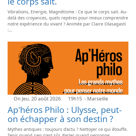
le corps sait.
Vibrations, Energie, Magnétisme : Ce que le corps sait. Au-
delà des croyances, quels repères pour mieux comprendre
notre expérience du vivant ? Animée par Claire Olasagasti
:...
On Jeu. 20 août 2026
19h15
- Marseille
Ap'héros Philo : Ulysse, peut-
on échapper à son destin ?
Mythes antiques : toujours d’actu ? Nettoyer ce qui étouffe.
Tenir quand rien n'est sûr. Parler quand personne