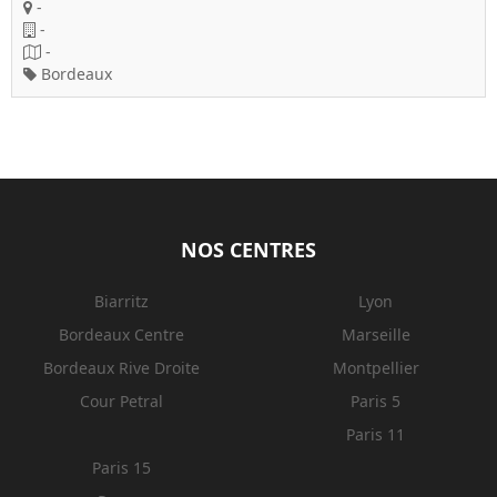
-
-
-
Bordeaux
NOS CENTRES
Biarritz
Lyon
Bordeaux Centre
Marseille
Bordeaux Rive Droite
Montpellier
Cour Petral
Paris 5
Paris 11
Paris 15