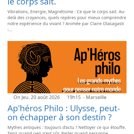
le corps sait.
Vibrations, Energie, Magnétisme : Ce que le corps sait. Au-
delà des croyances, quels repères pour mieux comprendre
notre expérience du vivant ? Animée par Claire Olasagasti
:...
On Jeu. 20 août 2026
19h15
- Marseille
Ap'héros Philo : Ulysse, peut-
on échapper à son destin ?
Mythes antiques : toujours d’actu ? Nettoyer ce qui étouffe.
Tenir quand rien n'est sûr. Parler quand personne