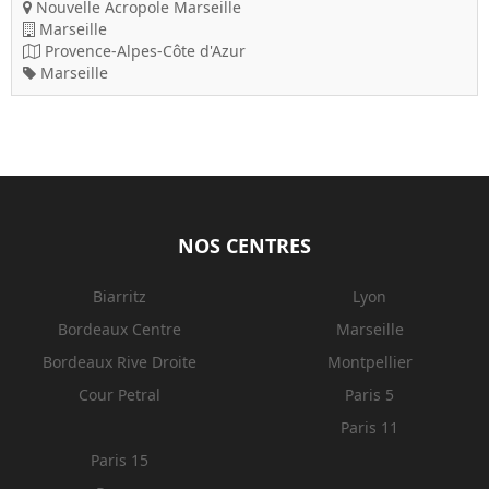
Nouvelle Acropole Marseille
Marseille
Provence-Alpes-Côte d'Azur
Marseille
NOS CENTRES
Biarritz
Lyon
Bordeaux Centre
Marseille
Bordeaux Rive Droite
Montpellier
Cour Petral
Paris 5
Paris 11
Paris 15