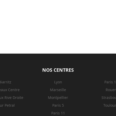
NOS CENTRES
Biarritz
Lyon
Paris 
eaux Centre
Marseille
Roue
x Rive Droite
Montpellier
Strasbo
ur Petral
Paris 5
Toulou
Paris 11