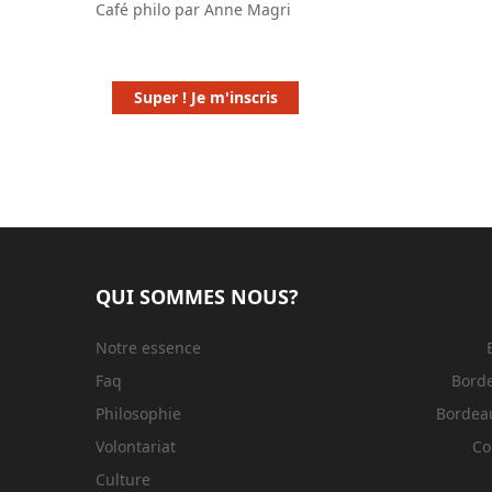
Café philo par Anne Magri
Super ! Je m'inscris
QUI SOMMES NOUS?
Notre essence
Faq
Bord
Philosophie
Bordeau
Volontariat
Co
Culture