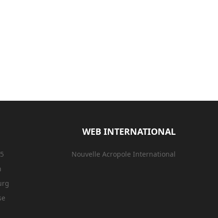
WEB INTERNATIONAL
15
Nouvelle Acropole International
n
urg
se