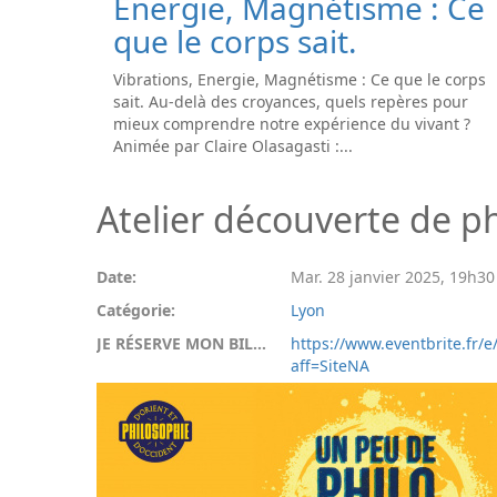
Energie, Magnétisme : Ce
que le corps sait.
Vibrations, Energie, Magnétisme : Ce que le corps
sait. Au-delà des croyances, quels repères pour
mieux comprendre notre expérience du vivant ?
Animée par Claire Olasagasti :...
Atelier découverte de ph
Date:
Mar. 28 janvier 2025
,
19h30
Catégorie:
Lyon
JE RÉSERVE MON BILLET:
https://www.eventbrite.fr/e
aff=SiteNA