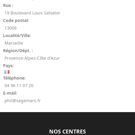
Rue :
19 Boulevard Louis Salvator
Code postal:
13006
Localité/Ville:
Marseille
Région/Dépt. :
Provence-Alpes-Côte d'Azur
Pays:
Téléphone:
04 96 11 07 20
E-mail:
phil@sagemars.fr
NOS CENTRES