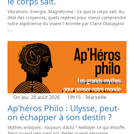
le corps sait.
Vibrations, Energie, Magnétisme : Ce que le corps sait. Au-
delà des croyances, quels repères pour mieux comprendre
notre expérience du vivant ? Animée par Claire Olasagasti
:...
On Jeu. 20 août 2026
19h15
- Marseille
Ap'héros Philo : Ulysse, peut-
on échapper à son destin ?
Mythes antiques : toujours d’actu ? Nettoyer ce qui étouffe.
Tenir quand rien n'est sûr. Parler quand personne