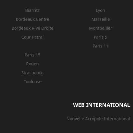
Biarritz
Lyon
Bordeaux Centre
Marseille
Bordeaux Rive Droite
Montpellier
Cour Petral
Paris 5
Paris 11
Paris 15
Rouen
Strasbourg
Toulouse
WEB INTERNATIONAL
Nouvelle Acropole International