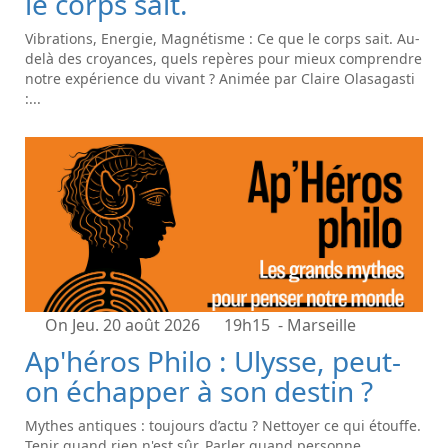
le corps sait.
Vibrations, Energie, Magnétisme : Ce que le corps sait. Au-
delà des croyances, quels repères pour mieux comprendre
notre expérience du vivant ? Animée par Claire Olasagasti
:...
On Jeu. 20 août 2026
19h15
- Marseille
Ap'héros Philo : Ulysse, peut-
on échapper à son destin ?
Mythes antiques : toujours d’actu ? Nettoyer ce qui étouffe.
Tenir quand rien n'est sûr. Parler quand personne