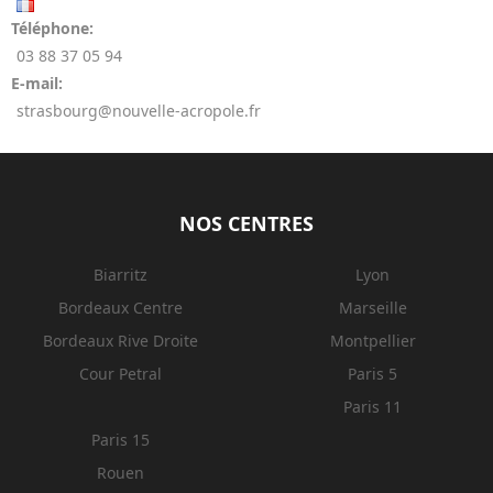
Téléphone:
03 88 37 05 94
E-mail:
strasbourg@nouvelle-acropole.fr
NOS CENTRES
Biarritz
Lyon
Bordeaux Centre
Marseille
Bordeaux Rive Droite
Montpellier
Cour Petral
Paris 5
Paris 11
Paris 15
Rouen