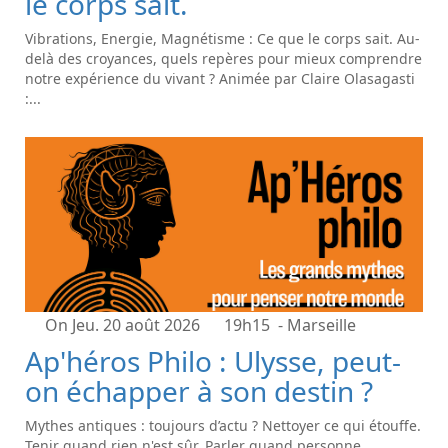
le corps sait.
Vibrations, Energie, Magnétisme : Ce que le corps sait. Au-
delà des croyances, quels repères pour mieux comprendre
notre expérience du vivant ? Animée par Claire Olasagasti
:...
On Jeu. 20 août 2026
19h15
- Marseille
Ap'héros Philo : Ulysse, peut-
on échapper à son destin ?
Mythes antiques : toujours d’actu ? Nettoyer ce qui étouffe.
Tenir quand rien n'est sûr. Parler quand personne