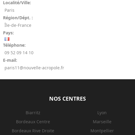
Localité/Ville:
Paris
Région/Dépt. :
Île-de-France
Pays:
Téléphone:
09 52 09 14 10
E-mail:
paris11@nouvelle-acropole.fr
NOS CENTRES
Biarritz
Lyon
Bordeaux Centre
Marseille
Bordeaux Rive Droite
Montpellier