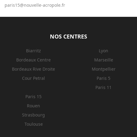
paris15@nouvelle-acropole.fr
NOS CENTRES
Biarritz
Lyon
Bordeaux Centre
Marseille
Bordeaux Rive Droite
Montpellier
Cour Petral
Paris 5
Paris 11
Paris 15
Rouen
Strasbourg
Toulouse