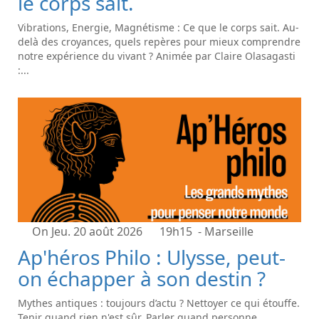
le corps sait.
Vibrations, Energie, Magnétisme : Ce que le corps sait. Au-
delà des croyances, quels repères pour mieux comprendre
notre expérience du vivant ? Animée par Claire Olasagasti
:...
On Jeu. 20 août 2026
19h15
- Marseille
Ap'héros Philo : Ulysse, peut-
on échapper à son destin ?
Mythes antiques : toujours d’actu ? Nettoyer ce qui étouffe.
Tenir quand rien n'est sûr. Parler quand personne