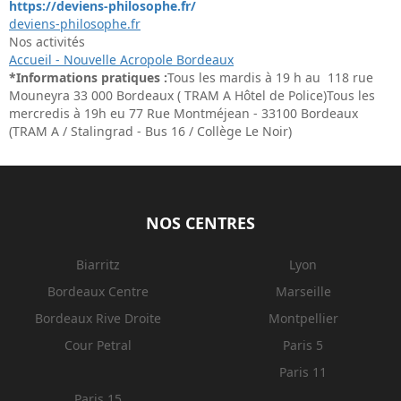
https://deviens-philosophe.fr/
deviens-philosophe.fr
Nos activités
Accueil - Nouvelle Acropole Bordeaux
*Informations pratiques :
Tous les mardis à 19 h au 118 rue
Mouneyra 33 000 Bordeaux ( TRAM A Hôtel de Police)Tous les
mercredis à 19h eu 77 Rue Montméjean - 33100 Bordeaux
(TRAM A / Stalingrad - Bus 16 / Collège Le Noir)
NOS CENTRES
Biarritz
Lyon
Bordeaux Centre
Marseille
Bordeaux Rive Droite
Montpellier
Cour Petral
Paris 5
Paris 11
Paris 15