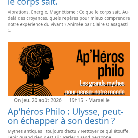
le corps sait.
Vibrations, Energie, Magnétisme : Ce que le corps sait. Au-
delà des croyances, quels repères pour mieux comprendre
notre expérience du vivant ? Animée par Claire Olasagasti
:...
On Jeu. 20 août 2026
19h15
- Marseille
Ap'héros Philo : Ulysse, peut-
on échapper à son destin ?
Mythes antiques : toujours d’actu ? Nettoyer ce qui étouffe.
Tenir quand rien n'est sûr. Parler quand personne