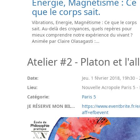
Energie, Magnétisme : Ce
que le corps sait.
Vibrations, Energie, Magnétisme : Ce que le corps
sait. Au-delà des croyances, quels repères pour
mieux comprendre notre expérience du vivant ?
Animée par Claire Olasagasti :...
Atelier #2 - Platon et l'
Date:
Jeu. 1 février 2018
,
19h30
-
Lieu:
Nouvelle Acropole Paris 5 - 
Catégorie:
Paris 5
JE RÉSERVE MON BILLET:
https://www.eventbrite.fr/e
aff=efbevent