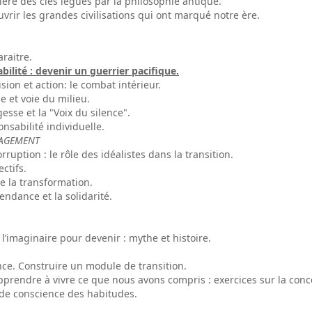
ière des clés légués par la philosophie antique.
vrir les grandes civilisations qui ont marqué notre ère.
araitre.
bilité : devenir un guerrier pacifique.
ion et action: le combat intérieur.
 et voie du milieu.
esse et la "Voix du silence".
nsabilité individuelle.
GAGEMENT
uption : le rôle des idéalistes dans la transition.
ctifs.
de la transformation.
ndance et la solidarité.
.
’imaginaire pour devenir : mythe et histoire.
nce. Construire un module de transition.
rendre à vivre ce que nous avons compris : exercices sur la concent
 de conscience des habitudes.