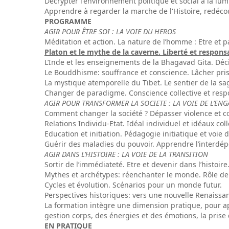
Décrypter l'environnement politique et social à la lum
Apprendre à regarder la marche de l'Histoire, redécou
PROGRAMME
AGIR POUR ÊTRE SOI : LA VOIE DU HEROS
Méditation et action. La nature de l’homme : Etre et p
Platon et le mythe de la caverne. Liberté et responsa
L’Inde et les enseignements de la Bhagavad Gita. Décis
Le Bouddhisme: souffrance et conscience. Lâcher prise
La mystique atemporelle du Tibet. Le sentier de la sag
Changer de paradigme. Conscience collective et respo
AGIR POUR TRANSFORMER LA SOCIETE : LA VOIE DE L’EN
Comment changer la société ? Dépasser violence et corr
Relations Individu-Etat. Idéal individuel et idéaux colle
Education et initiation. Pédagogie initiatique et voie 
Guérir des maladies du pouvoir. Apprendre l’interdépe
AGIR DANS L’HISTOIRE : LA VOIE DE LA TRANSITION
Sortir de l’immédiateté. Etre et devenir dans l’histoire
Mythes et archétypes: réenchanter le monde. Rôle de l
Cycles et évolution. Scénarios pour un monde futur.
Perspectives historiques: vers une nouvelle Renaissa
La formation intègre une dimension pratique, pour app
gestion corps, des énergies et des émotions, la prise
EN PRATIQUE