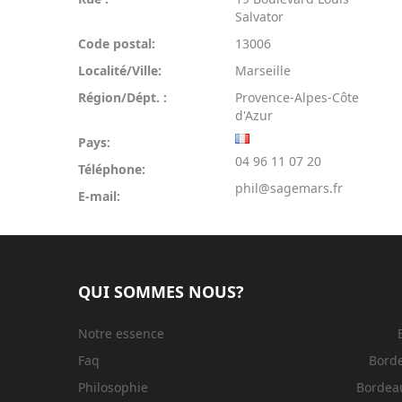
Salvator
Code postal:
13006
Localité/Ville:
Marseille
Région/Dépt. :
Provence-Alpes-Côte
d'Azur
Pays:
04 96 11 07 20
Téléphone:
phil@sagemars.fr
E-mail:
QUI SOMMES NOUS?
Notre essence
Faq
Bord
Philosophie
Bordeau