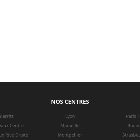
NOS CENTRES
Biarritz
Lyon
Paris 
eaux Centre
Marseille
Roue
x Rive Droite
Montpellier
Strasbo