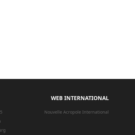
WEB INTERNATIONAL
15
Nouvelle Acropole International
n
urg