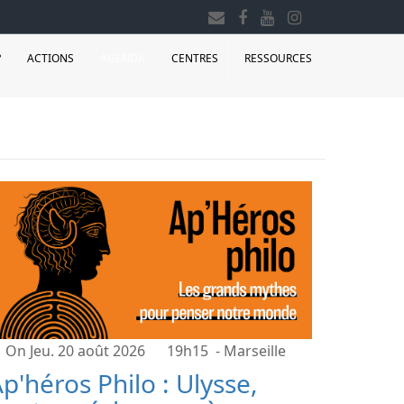
?
ACTIONS
AGENDA
CENTRES
RESSOURCES
On Jeu. 20 août 2026
19h15
- Marseille
p'héros Philo : Ulysse,