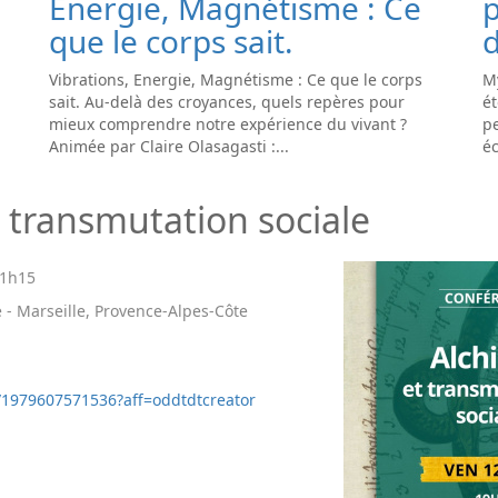
Energie, Magnétisme : Ce
que le corps sait.
d
Vibrations, Energie, Magnétisme : Ce que le corps
My
sait. Au-delà des croyances, quels repères pour
ét
mieux comprendre notre expérience du vivant ?
pe
Animée par Claire Olasagasti :...
éc
t transmutation sociale
1h15
 - Marseille, Provence-Alpes-Côte
e/1979607571536?aff=oddtdtcreator