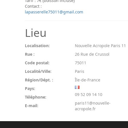
Tarif : 7€ (boisson incluse)
Contact :
lapasserelle75011@gmail.com
Lieu
Localisation:
Nouvelle Acropole Paris 11
Rue :
26 Rue de Crussol
Code postal:
75011
Localité/Ville:
Paris
Région/Dépt. :
Île-de-France
Pays:
09 52 09 14 10
Téléphone:
paris11@nouvelle-
E-mail:
acropole.fr