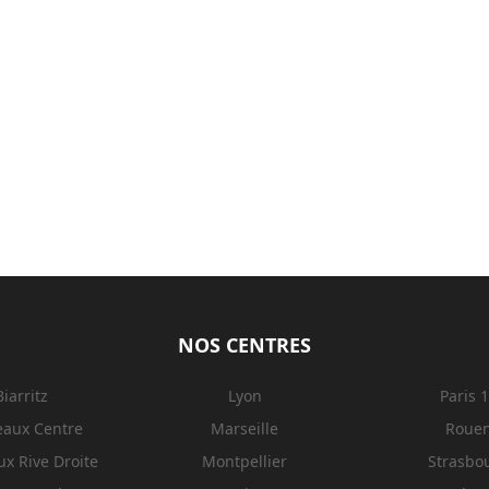
NOS CENTRES
Biarritz
Lyon
Paris 
eaux Centre
Marseille
Roue
x Rive Droite
Montpellier
Strasbo