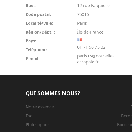
Rue :
12 rue Falguière
Code postal:
75015
Localité/Ville:
Paris
Région/Dépt. :
Île-de-France
Pays:
01 71 50 75 32
Téléphone:
paris15@nouvelle-
E-mail:
acropole.fr
QUI SOMMES NOUS?
Notre essence
Faq
Bord
Philosophie
Bordeau