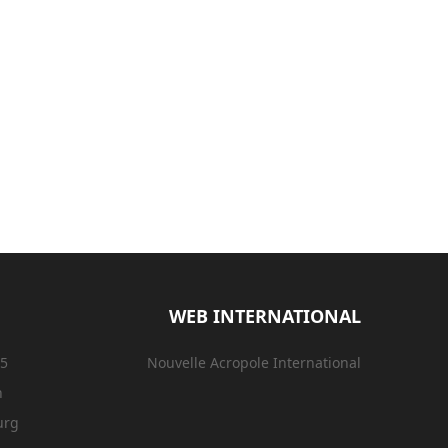
WEB INTERNATIONAL
15
Nouvelle Acropole International
n
urg