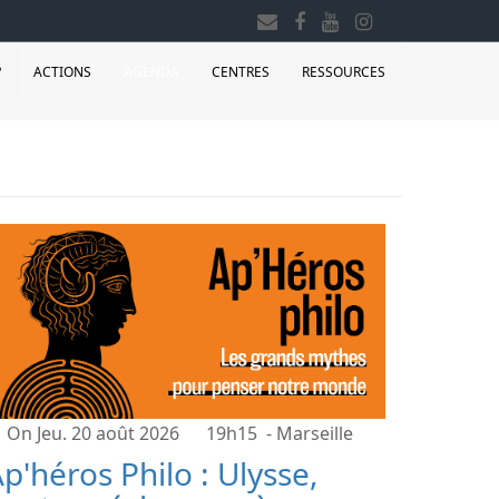
?
ACTIONS
AGENDA
CENTRES
RESSOURCES
On Jeu. 20 août 2026
19h15
- Marseille
p'héros Philo : Ulysse,