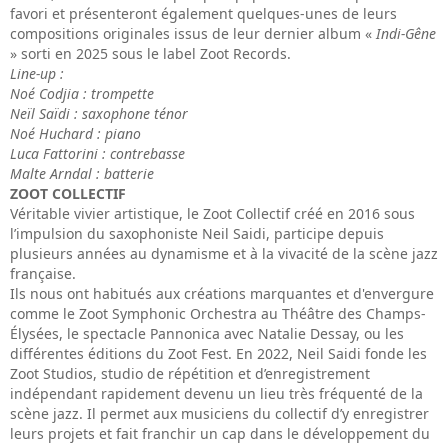
favori et présenteront également quelques-unes de leurs
compositions originales issus de leur dernier album «
Indi-Gêne
» sorti en 2025 sous le label Zoot Records.
Line-up :
Noé Codjia : trompette
Neïl Saïdi : saxophone ténor
Noé Huchard : piano
Luca Fattorini : contrebasse
Malte Arndal : batterie
ZOOT COLLECTIF
Véritable vivier artistique, le Zoot Collectif créé en 2016 sous
l’impulsion du saxophoniste Neil Saidi, participe depuis
plusieurs années au dynamisme et à la vivacité de la scène jazz
française.
Ils nous ont habitués aux créations marquantes et d'envergure
comme le Zoot Symphonic Orchestra au Théâtre des Champs-
Élysées, le spectacle Pannonica avec Natalie Dessay, ou les
différentes éditions du Zoot Fest. En 2022, Neil Saidi fonde les
Zoot Studios, studio de répétition et d’enregistrement
indépendant rapidement devenu un lieu très fréquenté de la
scène jazz. Il permet aux musiciens du collectif d’y enregistrer
leurs projets et fait franchir un cap dans le développement du