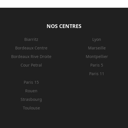
NOS CENTRES
Biarritz
Lyon
Bordeaux Centre
Marseille
Bordeaux Rive Droite
Montpellier
Cour Petral
Paris 5
Paris 11
Paris 15
Rouen
Strasbourg
Toulouse