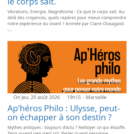
le corps sait.
Vibrations, Energie, Magnétisme : Ce que le corps sait. Au-
delà des croyances, quels repères pour mieux comprendre
notre expérience du vivant ? Animée par Claire Olasagasti
:...
On Jeu. 20 août 2026
19h15
- Marseille
Ap'héros Philo : Ulysse, peut-
on échapper à son destin ?
Mythes antiques : toujours d’actu ? Nettoyer ce qui étouffe.
Tenir quand rien n'est sûr. Parler quand personne