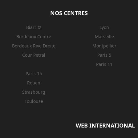
NOS CENTRES
Biarritz
Lyon
Bordeaux Centre
Marseille
Bordeaux Rive Droite
Montpellier
Cour Petral
Paris 5
Paris 11
Paris 15
Rouen
Strasbourg
Toulouse
WEB INTERNATIONAL