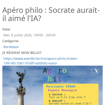
Apéro philo : Socrate aurait-
il aimé l'IA?
Date:
Mer. 8 juillet 2026
,
19h00
-
20h30
Catégorie:
Bordeaux
JE RÉSERVE MON BILLET:
https://www.eventbrite.fr/e/apero-philo-tickets-
1991401708116?aff=oddtdtcreator