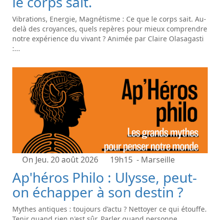
le corps sait.
Vibrations, Energie, Magnétisme : Ce que le corps sait. Au-
delà des croyances, quels repères pour mieux comprendre
notre expérience du vivant ? Animée par Claire Olasagasti
:...
On Jeu. 20 août 2026
19h15
- Marseille
Ap'héros Philo : Ulysse, peut-
on échapper à son destin ?
Mythes antiques : toujours d’actu ? Nettoyer ce qui étouffe.
Tenir quand rien n'est sûr. Parler quand personne