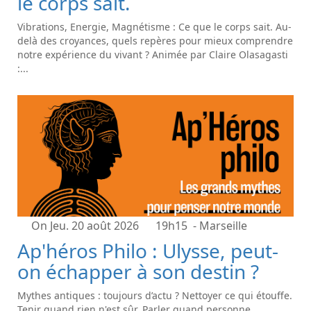
le corps sait.
Vibrations, Energie, Magnétisme : Ce que le corps sait. Au-
delà des croyances, quels repères pour mieux comprendre
notre expérience du vivant ? Animée par Claire Olasagasti
:...
On Jeu. 20 août 2026
19h15
- Marseille
Ap'héros Philo : Ulysse, peut-
on échapper à son destin ?
Mythes antiques : toujours d’actu ? Nettoyer ce qui étouffe.
Tenir quand rien n'est sûr. Parler quand personne