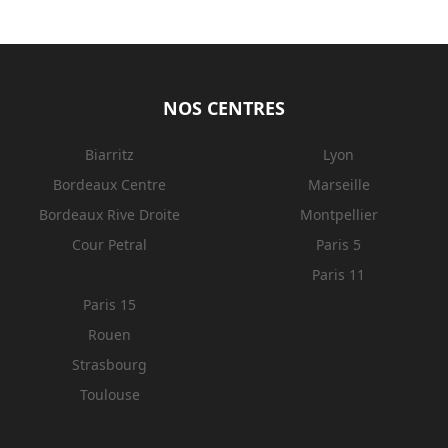
NOS CENTRES
Biarritz
Lyon
Bordeaux Centre
Marseille
Bordeaux Rive Droite
Montpellier
Cour Petral
Paris 5
Paris 11
Paris 15
Rouen
Strasbourg
Toulouse