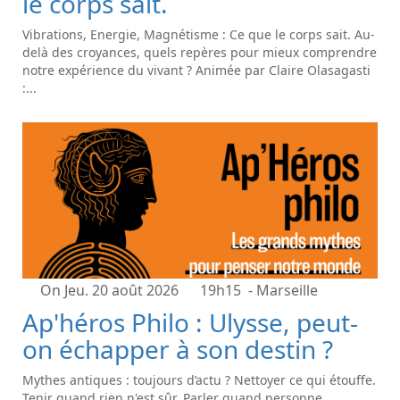
le corps sait.
Vibrations, Energie, Magnétisme : Ce que le corps sait. Au-
delà des croyances, quels repères pour mieux comprendre
notre expérience du vivant ? Animée par Claire Olasagasti
:...
On Jeu. 20 août 2026
19h15
- Marseille
Ap'héros Philo : Ulysse, peut-
on échapper à son destin ?
Mythes antiques : toujours d’actu ? Nettoyer ce qui étouffe.
Tenir quand rien n'est sûr. Parler quand personne