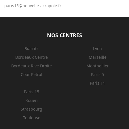
paris15@nouvelle-acropole.fr
NOS CENTRES
Biarritz
Lyon
Bordeaux Centre
Marseille
Bordeaux Rive Droite
Montpellier
Cour Petral
Paris 5
Paris 11
Paris 15
Rouen
Strasbourg
Toulouse