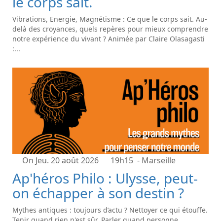
le corps sait.
Vibrations, Energie, Magnétisme : Ce que le corps sait. Au-
delà des croyances, quels repères pour mieux comprendre
notre expérience du vivant ? Animée par Claire Olasagasti
:...
On Jeu. 20 août 2026
19h15
- Marseille
Ap'héros Philo : Ulysse, peut-
on échapper à son destin ?
Mythes antiques : toujours d’actu ? Nettoyer ce qui étouffe.
Tenir quand rien n'est sûr. Parler quand personne