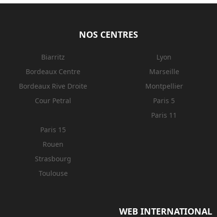
NOS CENTRES
Biarritz
Lyon
Bordeaux Centre
Marseille
Bordeaux Rive Droite
Montpellier
Cour Petral
Paris 5
Paris 11
Paris 15
Rouen
Strasbourg
Toulouse
WEB INTERNATIONAL