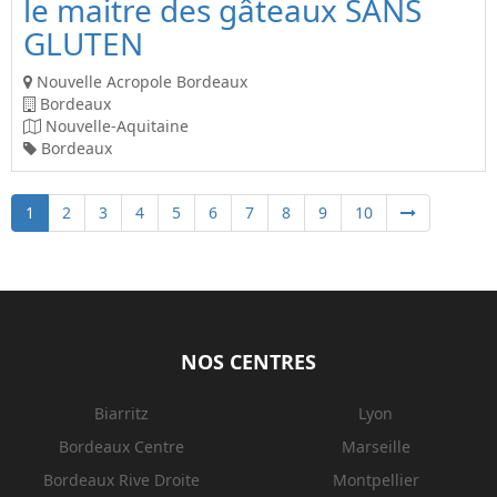
le maitre des gâteaux SANS
GLUTEN
Nouvelle Acropole Bordeaux
Bordeaux
Nouvelle-Aquitaine
Bordeaux
1
2
3
4
5
6
7
8
9
10
NOS CENTRES
Biarritz
Lyon
Bordeaux Centre
Marseille
Bordeaux Rive Droite
Montpellier