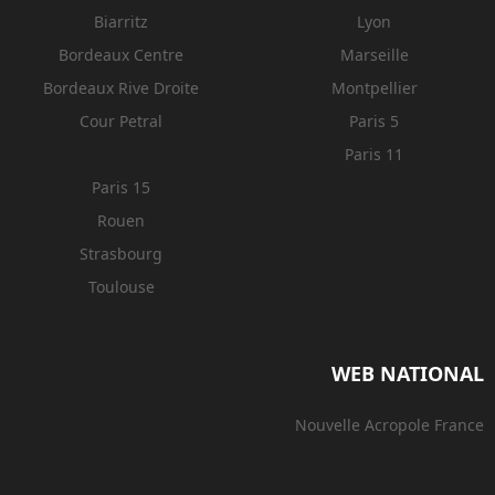
Biarritz
Lyon
Bordeaux Centre
Marseille
Bordeaux Rive Droite
Montpellier
Cour Petral
Paris 5
Paris 11
Paris 15
Rouen
Strasbourg
Toulouse
WEB NATIONAL
Nouvelle Acropole France