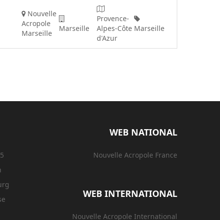
Nouvelle
Provence-
Acropole
Marseille
Alpes-Côte
Marseille
Marseille
d'Azur
WEB NATIONAL
15
Nouvelle Acropole France
n
urg
WEB INTERNATIONAL
se
Nouvelle Acropole International