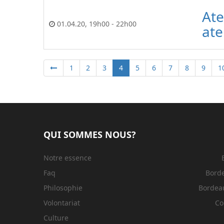
Ate
01.04.20
,
19h00
-
22h00
ate
1
2
3
4
5
6
7
8
9
1
QUI SOMMES NOUS?
Notre essence
Faq
Bord
Philosophie
Bordeau
Volontariat
Co
Culture