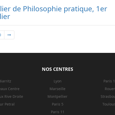
lier de Philosophie pratique, 1er
lier
0
NOS CENTRES
Biarritz
Lyon
Paris 
eaux Centre
Marseille
Roue
x Rive Droite
Montpellier
Strasbo
ur Petral
Paris 5
Toulou
Paris 11