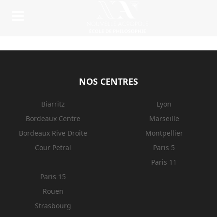
NOS CENTRES
Biarritz
Lyon
Bordeaux Centre
Marseille
Bordeaux Rive Droite
Montpellier
Cour Petral
Paris 5
Paris 11
Paris 15
Rouen
Strasbourg