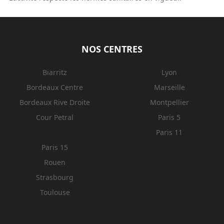
NOS CENTRES
Biarritz
Lyon
Bordeaux Centre
Marseille
Bordeaux Rive Droite
Montpellier
Cour Petral
Paris 5
Paris 11
Paris 15
Rouen
Strasbourg
Toulouse