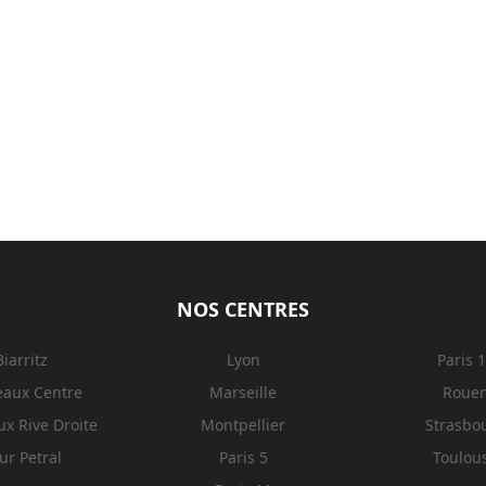
NOS CENTRES
Biarritz
Lyon
Paris 
eaux Centre
Marseille
Roue
x Rive Droite
Montpellier
Strasbo
ur Petral
Paris 5
Toulou