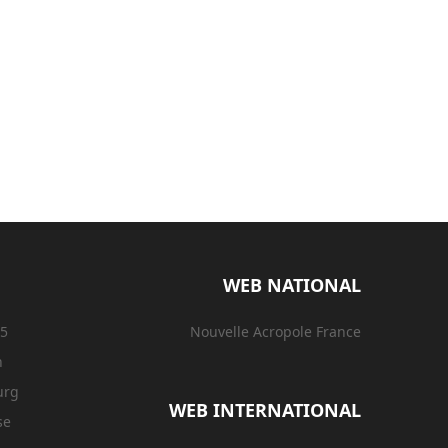
WEB NATIONAL
15
Nouvelle Acropole France
n
urg
WEB INTERNATIONAL
se