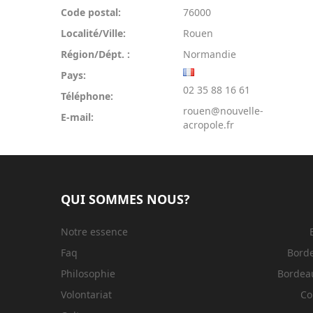
Code postal:
76000
Localité/Ville:
Rouen
Région/Dépt. :
Normandie
Pays:
02 35 88 16 61
Téléphone:
rouen@nouvelle-
E-mail:
acropole.fr
QUI SOMMES NOUS?
Notre essence
Faq
Bord
Philosophie
Bordeau
Volontariat
Co