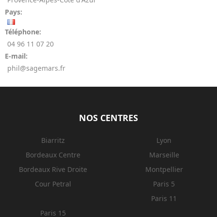
Pays:
Téléphone:
04 96 11 07 20
E-mail:
phil@sagemars.fr
NOS CENTRES
Biarritz
Lyon
Bordeaux Centre
Marseille
Bordeaux Rive Droite
Montpellier
Cour Petral
Paris 5
Paris 11
Paris 15