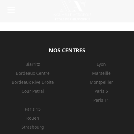
NOS CENTRES
Biarritz
Lyon
Bordeaux Centre
Marseille
Bordeaux Rive Droite
Montpellier
Cour Petral
Paris 5
Paris 11
Paris 15
Rouen
Strasbourg