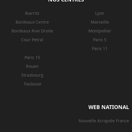
Biarritz
Lyon
Bordeaux Centre
Marseille
Bordeaux Rive Droite
Montpellier
Cour Petral
Paris 5
Paris 11
Paris 15
Rouen
Strasbourg
Toulouse
WEB NATIONAL
Nouvelle Acropole France