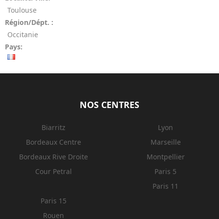
Toulouse
Région/Dépt. :
Occitanie
Pays:
NOS CENTRES
Biarritz
Lyon
Bordeaux Centre
Marseille
Bordeaux Rive Droite
Montpellier
Cour Petral
Paris 5
Paris 11
Paris 15
Rouen