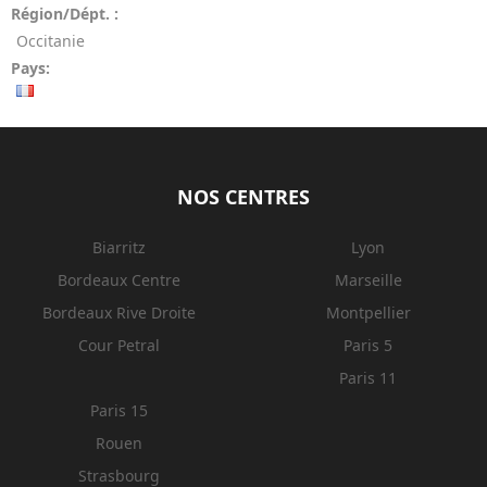
Région/Dépt. :
Occitanie
Pays:
NOS CENTRES
Biarritz
Lyon
Bordeaux Centre
Marseille
Bordeaux Rive Droite
Montpellier
Cour Petral
Paris 5
Paris 11
Paris 15
Rouen
Strasbourg