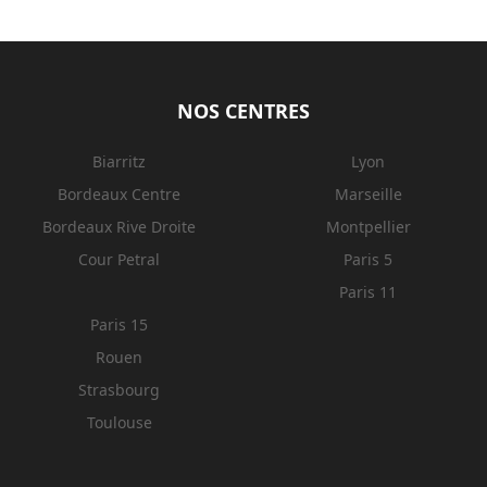
NOS CENTRES
Biarritz
Lyon
Bordeaux Centre
Marseille
Bordeaux Rive Droite
Montpellier
Cour Petral
Paris 5
Paris 11
Paris 15
Rouen
Strasbourg
Toulouse