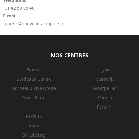
Téléphone:
01 42 50 08 40
E-mail:
paris5@nouvelle-acropole.fr
NOS CENTRES
Biarritz
Lyon
Bordeaux Centre
Marseille
Bordeaux Rive Droite
Montpellier
Cour Petral
Paris 5
Paris 11
Paris 15
Rouen
Strasbourg