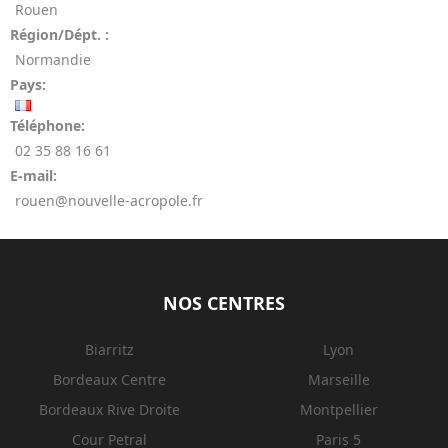
Rouen
Région/Dépt. :
Normandie
Pays:
Téléphone:
02 35 88 16 61
E-mail:
rouen@nouvelle-acropole.fr
NOS CENTRES
Biarritz
Lyon
Bordeaux Centre
Marseille
Bordeaux Rive Droite
Montpellier
Cour Petral
Paris 5