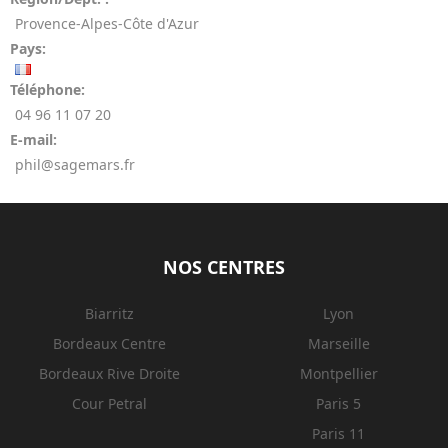
Provence-Alpes-Côte d'Azur
Pays:
Téléphone:
04 96 11 07 20
E-mail:
phil@sagemars.fr
NOS CENTRES
Biarritz
Lyon
Bordeaux Centre
Marseille
Bordeaux Rive Droite
Montpellier
Cour Petral
Paris 5
Paris 11