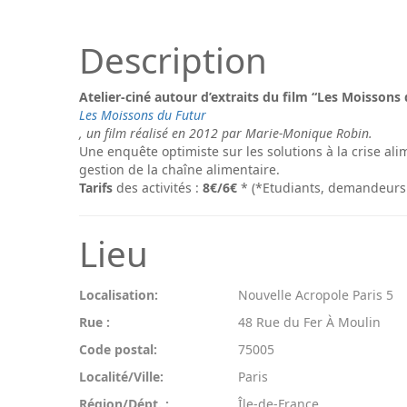
Description
Atelier-ciné autour d’extraits du film “Les Moissons 
Les Moissons du Futur
, un film réalisé en 2012 par Marie-Monique Robin.
Une enquête optimiste sur les solutions à la crise al
gestion de la chaîne alimentaire.
Tarifs
des activités :
8€/6€
* (*Etudiants, demandeurs
Lieu
Localisation:
Nouvelle Acropole Paris 5
Rue :
48 Rue du Fer À Moulin
Code postal:
75005
Localité/Ville:
Paris
Région/Dépt. :
Île-de-France