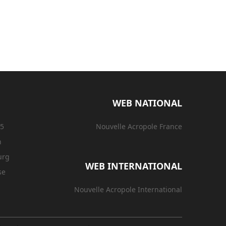
WEB NATIONAL
15
Nouvelle Acropole France
n
urg
WEB INTERNATIONAL
se
Nouvelle Acropole International