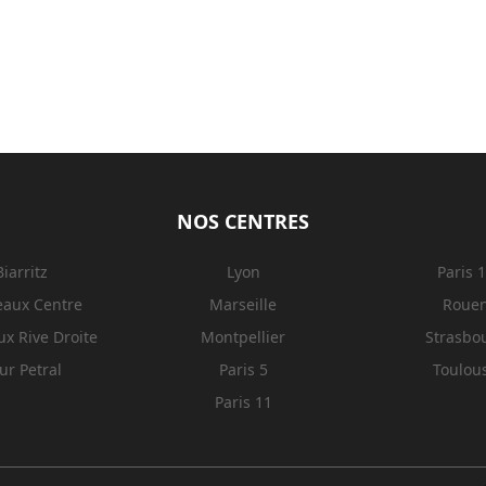
NOS CENTRES
Biarritz
Lyon
Paris 
eaux Centre
Marseille
Roue
x Rive Droite
Montpellier
Strasbo
ur Petral
Paris 5
Toulou
Paris 11