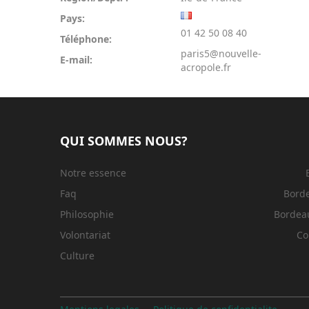
Pays:
01 42 50 08 40
Téléphone:
paris5@nouvelle-
E-mail:
acropole.fr
QUI SOMMES NOUS?
Notre essence
Faq
Bord
Philosophie
Bordeau
Volontariat
Co
Culture