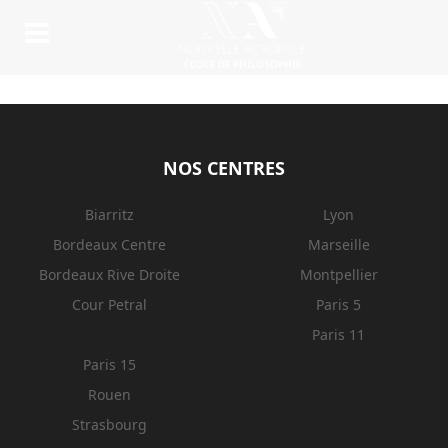
NOS CENTRES
Biarritz
Lyon
Bordeaux Centre
Marseille
Bordeaux Rive Droite
Montpellier
Cour Petral
Paris 5
Paris 11
Paris 15
Rouen
Strasbourg