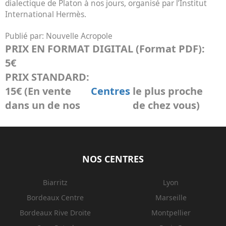
dialectique de Platon à nos jours, organisé par l’Institut
International Hermès.
Publié par:
Nouvelle Acropole
PRIX EN FORMAT DIGITAL (Format PDF):
5€
PRIX STANDARD:
15€ (En vente
Centres
le plus proche
dans un de nos
de chez vous)
NOS CENTRES
Biarritz
Lyon
Bordeaux Centre
Marseille
Bordeaux Rive Droite
Montpellier