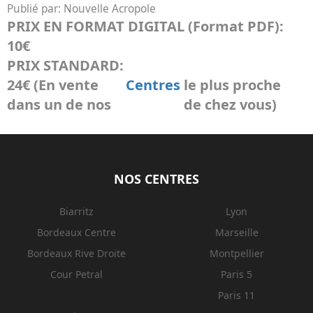
Publié par:
Nouvelle Acropole
PRIX EN FORMAT DIGITAL (Format PDF):
10€
PRIX STANDARD:
24€ (En vente
Centres
le plus proche
dans un de nos
de chez vous)
NOS CENTRES
Biarritz
Lyon
Bordeaux Centre
Marseille
Bordeaux Rive Droite
Montpellier
Cour Petral
Paris 5
Paris 11