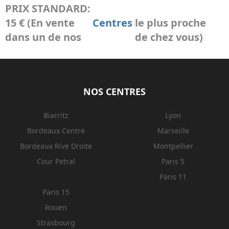
PRIX STANDARD:
15 € (En vente
Centres
le plus proche
dans un de nos
de chez vous)
NOS CENTRES
Biarritz
Lyon
Bordeaux Centre
Marseille
Bordeaux Rive Droite
Montpellier
Cour Petral
Paris 5
Paris 11
Paris 15
Rouen
Strasbourg