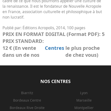
cadre de ce que nous pourrions appeler une culture de
la renaissance. Il est le fondateur de Nouvelle Acropole
en France, association culturelle et philosophique à but
non lucratif.
Publié par:
Éditions Acropolis, 2014, 100 pages
PRIX EN FORMAT DIGITAL (Format PDF):
5
PRIX STANDARD:
12 € (En vente
Centres
le plus proche
dans un de nos
de chez vous)
NOS CENTRES
Biarritz
Lyon
Bordeaux Centre
Marseille
Bordeaux Rive Droite
Montpellier