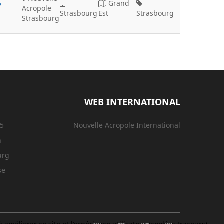
s
Grand
Acropole
Strasbourg
Est
Strasbourg
Strasbourg
WEB INTERNATIONAL
15
Nouvelle Acropole International
n
urg
se