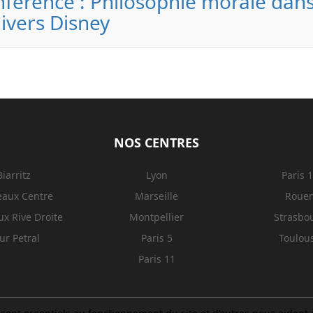
férence : Philosophie morale dan
nivers Disney
NOS CENTRES
Biarritz
Lyon
Paris 
eaux Centre
Marseille
Roue
x Rive Droite
Montpellier
Strasbo
ur Petral
Paris 5
Toulou
Paris 11