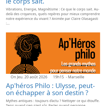
le corps sait.
Vibrations, Energie, Magnétisme : Ce que le corps sait. Au-
delà des croyances, quels repères pour mieux comprendre
notre expérience du vivant ? Animée par Claire Olasagasti
:...
On Jeu. 20 août 2026
19h15
- Marseille
Ap'héros Philo : Ulysse, peut-
on échapper à son destin ?
Mythes antiques : toujours d’actu ? Nettoyer ce qui étouffe.
Tenir quand rien n'est sûr. Parler quand personne