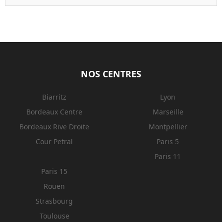
NOS CENTRES
Biarritz
Lyon
Bordeaux Centre
Marseille
Bordeaux Rive Droite
Montpellier
Cour Petral
Paris 5
Paris 11
Paris 15
Rouen
Strasbourg
Toulouse