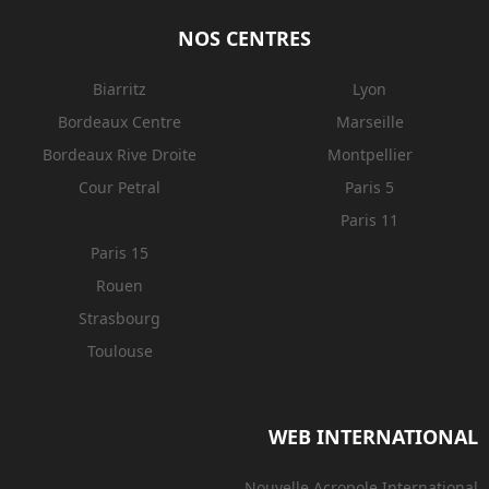
NOS CENTRES
Biarritz
Lyon
Bordeaux Centre
Marseille
Bordeaux Rive Droite
Montpellier
Cour Petral
Paris 5
Paris 11
Paris 15
Rouen
Strasbourg
Toulouse
WEB INTERNATIONAL
Nouvelle Acropole International