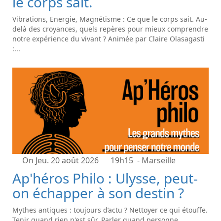
le corps sait.
Vibrations, Energie, Magnétisme : Ce que le corps sait. Au-
delà des croyances, quels repères pour mieux comprendre
notre expérience du vivant ? Animée par Claire Olasagasti
:...
On Jeu. 20 août 2026
19h15
- Marseille
Ap'héros Philo : Ulysse, peut-
on échapper à son destin ?
Mythes antiques : toujours d’actu ? Nettoyer ce qui étouffe.
Tenir quand rien n'est sûr. Parler quand personne