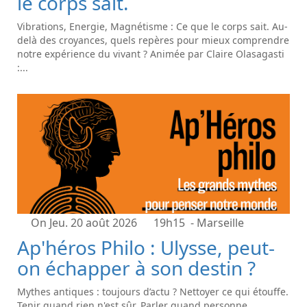
le corps sait.
Vibrations, Energie, Magnétisme : Ce que le corps sait. Au-
delà des croyances, quels repères pour mieux comprendre
notre expérience du vivant ? Animée par Claire Olasagasti
:...
On Jeu. 20 août 2026
19h15
- Marseille
Ap'héros Philo : Ulysse, peut-
on échapper à son destin ?
Mythes antiques : toujours d’actu ? Nettoyer ce qui étouffe.
Tenir quand rien n'est sûr. Parler quand personne