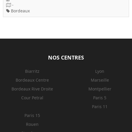
-
Bordeaux
NOS CENTRES
Biarritz
Lyon
Bordeaux Centre
Marseille
Bordeaux Rive Droite
Montpellier
Cour Petral
Paris 5
Paris 11
Paris 15
Rouen